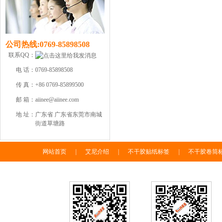
公司热线:
0769-85898508
联系QQ：
电 话：
0769-85898508
传 真：
+86 0769-85899500
邮 箱：
aiinee@aiinee.com
地 址：
广东省 广东省东莞市南城
街道草塘路
网站首页
|
艾尼介绍
|
不干胶贴纸标签
|
不干胶卷筒