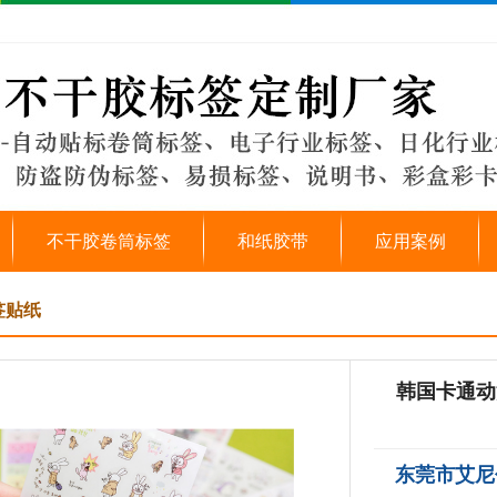
不干胶卷筒标签
和纸胶带
应用案例
签贴纸
韩国卡通动
东莞市艾尼