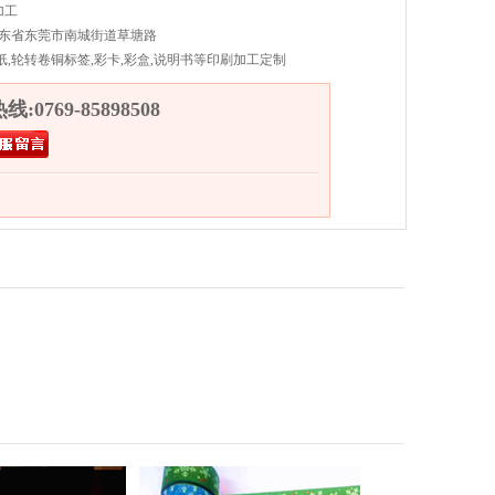
加工
广东省东莞市南城街道草塘路
纸,轮转卷铜标签,彩卡,彩盒,说明书等印刷加工定制
:0769-85898508